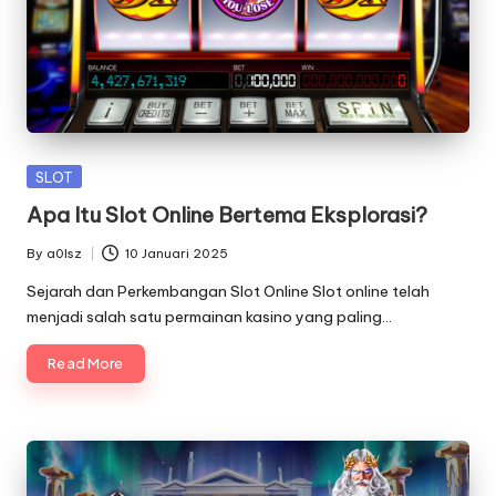
Posted
SLOT
in
Apa Itu Slot Online Bertema Eksplorasi?
By
a0lsz
10 Januari 2025
Posted
by
Sejarah dan Perkembangan Slot Online Slot online telah
menjadi salah satu permainan kasino yang paling…
Read More