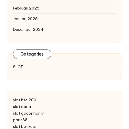
Februari 2025
Januari 2025
Desember 2024
Categories
SLOT
slot bet 200
slot dana
slot gacor hari ini
paris88
slot bet kecil