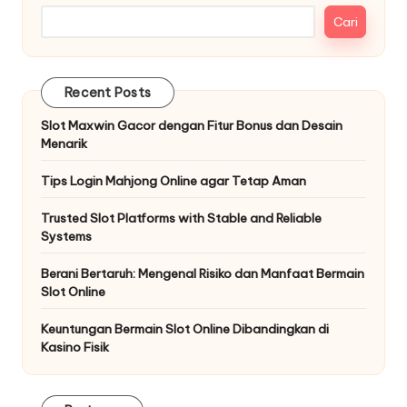
Cari
Recent Posts
Slot Maxwin Gacor dengan Fitur Bonus dan Desain
Menarik
Tips Login Mahjong Online agar Tetap Aman
Trusted Slot Platforms with Stable and Reliable
Systems
Berani Bertaruh: Mengenal Risiko dan Manfaat Bermain
Slot Online
Keuntungan Bermain Slot Online Dibandingkan di
Kasino Fisik