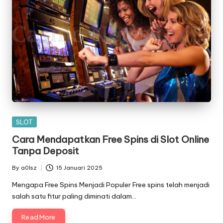
Posted
SLOT
in
Cara Mendapatkan Free Spins di Slot Online
Tanpa Deposit
By
a0lsz
15 Januari 2025
Posted
by
Mengapa Free Spins Menjadi Populer Free spins telah menjadi
salah satu fitur paling diminati dalam…
Read More