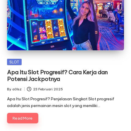
Posted
SLOT
in
Apa Itu Slot Progresif? Cara Kerja dan
Potensi Jackpotnya
By
a0lsz
23 Februari 2025
Posted
by
Apa Itu Slot Progresif? Penjelasan Singkat Slot progresif
adalah jenis permainan mesin slot yang memiliki…
Read More