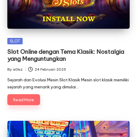
Posted
SLOT
in
Slot Online dengan Tema Klasik: Nostalgia
yang Menguntungkan
By
a0lsz
24 Februari 2025
Posted
by
Sejarah dan Evolusi Mesin Slot Klasik Mesin slot klasik memiliki
sejarah yang menarik yang dimulai…
Read More