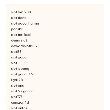
slot bet 200
slot dana
slot gacor hari ini
paris88
slot bet kecil
demo slot
dewataslot888
slot88
slot gacor
slot
slot jepang
slot gacor 777
liga123
slot qris
slot777 gacor
slot777
amazon4d
slot online