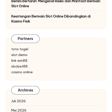
Berani Bertaruh: Mengenal Risiko dan Manfaat Bermain
Slot Online
Keuntungan Bermain Slot Online Dibandingkan di
Kasino Fisik
Partners
toto togel
slot demo
link win88
sbobet88
casino online
Archives
Juli 2026
Mei 2026