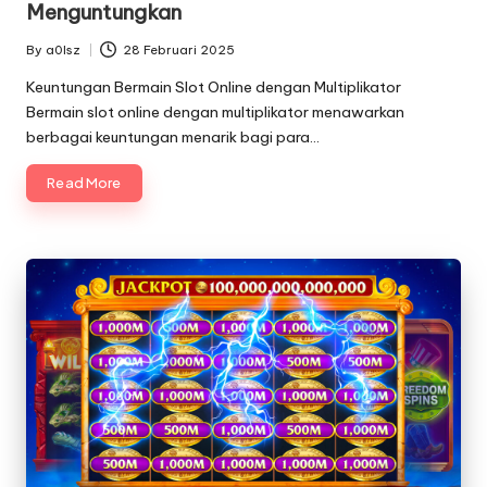
Menguntungkan
By
a0lsz
28 Februari 2025
Posted
by
Keuntungan Bermain Slot Online dengan Multiplikator
Bermain slot online dengan multiplikator menawarkan
berbagai keuntungan menarik bagi para…
Read More