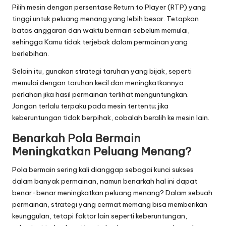
Pilih mesin dengan persentase Return to Player (RTP) yang
tinggi untuk peluang menang yang lebih besar. Tetapkan
batas anggaran dan waktu bermain sebelum memulai,
sehingga Kamu tidak terjebak dalam permainan yang
berlebihan.
Selain itu, gunakan strategi taruhan yang bijak, seperti
memulai dengan taruhan kecil dan meningkatkannya
perlahan jika hasil permainan terlihat menguntungkan.
Jangan terlalu terpaku pada mesin tertentu; jika
keberuntungan tidak berpihak, cobalah beralih ke mesin lain.
Benarkah Pola Bermain
Meningkatkan Peluang Menang?
Pola bermain sering kali dianggap sebagai kunci sukses
dalam banyak permainan, namun benarkah hal ini dapat
benar-benar meningkatkan peluang menang? Dalam sebuah
permainan, strategi yang cermat memang bisa memberikan
keunggulan, tetapi faktor lain seperti keberuntungan,