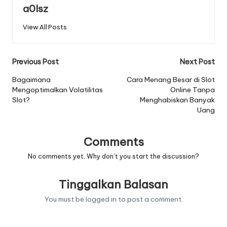
a0lsz
View All Posts
Post
Previous Post
Next Post
navigation
Bagaimana
Cara Menang Besar di Slot
Mengoptimalkan Volatilitas
Online Tanpa
Slot?
Menghabiskan Banyak
Uang
Comments
No comments yet. Why don’t you start the discussion?
Tinggalkan Balasan
You must be
logged in
to post a comment.