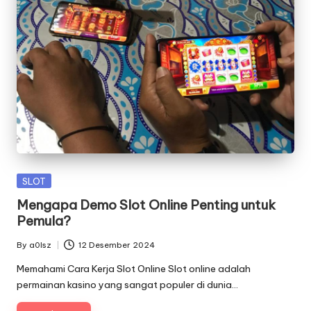
Posted
SLOT
in
Mengapa Demo Slot Online Penting untuk
Pemula?
By
a0lsz
12 Desember 2024
Posted
by
Memahami Cara Kerja Slot Online Slot online adalah
permainan kasino yang sangat populer di dunia…