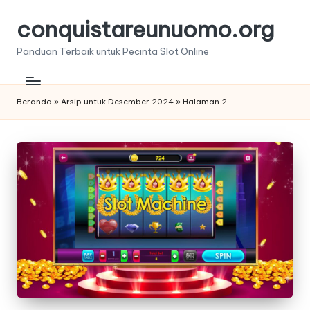
conquistareunuomo.org
Skip
to
Panduan Terbaik untuk Pecinta Slot Online
content
Beranda
»
Arsip untuk Desember 2024
»
Halaman 2