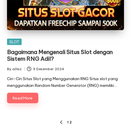
Posted
SLOT
in
Bagaimana Mengenali Situs Slot dengan
Sistem RNG Adil?
By
a0lsz
9 Desember 2024
Posted
by
Ciri-Ciri Situs Slot yang Menggunakan RNG Situs slot yang
menggunakan Random Number Generator (RNG) memiliki…
Read More
Paginasi
1
2
PREVIOUS
PAGE