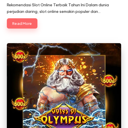
by
Rekomendasi Slot Online Terbaik Tahun Ini Dalam dunia
perjudian daring, slot online semakin populer dan…
Read More